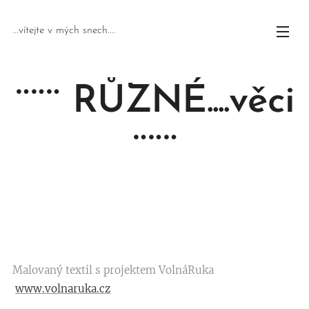
...vítejte v mých snech....
¨¨¨ RŮZNÉ....věci
¨¨¨
Malovaný textil s projektem VolnáRuka
www.volnaruka.cz